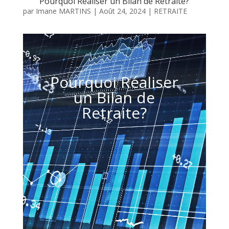
Pourquoi Réaliser un Bilan de Retraite?
par
Imane MARTINS
|
Août 24, 2024
|
RETRAITE
Lecteur
vidéo
Pourquoi Réaliser
un Bilan de
Retraite?