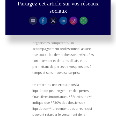
Partagez cet article sur vos réseaux
sociaux
Enfin, la gestion de la liquidation de votre
retraite est une étape clé où il est crucial
de ne commettre aucune erreur. Cette
phase consiste à concrétiser vos droits en
déposant les demandes auprès des
organismes compétents. Un
accompagnement professionnel assure
que toutes les démarches sont effectuées
correctement et dans les délais, vous
permettant de percevoir vos pensions à
temps et sans mauvaise surprise.
Un retard ou une erreur dans la
liquidation peut engendrer des pertes
financières importantes. **Previssima**
indique que **30% des dossiers de
liquidation** présentent des erreurs qui
peuvent retarder le versement de la