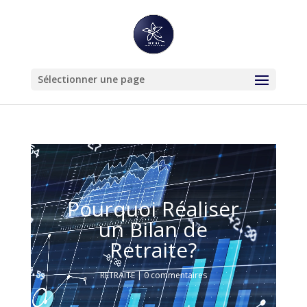
Sélectionner une page
Lecteur
vidéo
Pourquoi Réaliser
un Bilan de
Retraite?
RETRAITE
|
0 commentaires