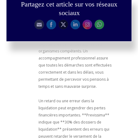
Partagez cet article sur vos réseaux
sociaux
Enfin, la gestion de la liquidation de votre
retraite est une étape clé où il est crucial
de ne commettre aucune erreur. Cette
phase consiste à concrétiser vos droits en
déposant les demandes auprès des
organismes compétents. Un
accompagnement professionnel assure
que toutes les démarches sont effectuées
correctement et dans les délais, vous
permettant de percevoir vos pensions à
temps et sans mauvaise surprise.
Un retard ou une erreur dans la
liquidation peut engendrer des pertes
financières importantes. **Previssima**
indique que **30% des dossiers de
liquidation** présentent des erreurs qui
peuvent retarder le versement de la