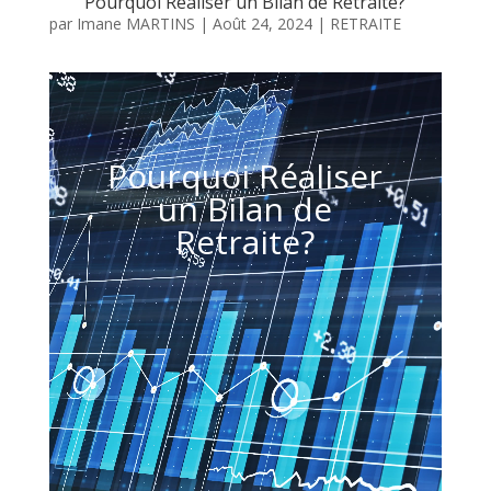
Pourquoi Réaliser un Bilan de Retraite?
par
Imane MARTINS
|
Août 24, 2024
|
RETRAITE
Lecteur
vidéo
Pourquoi Réaliser
un Bilan de
Retraite?