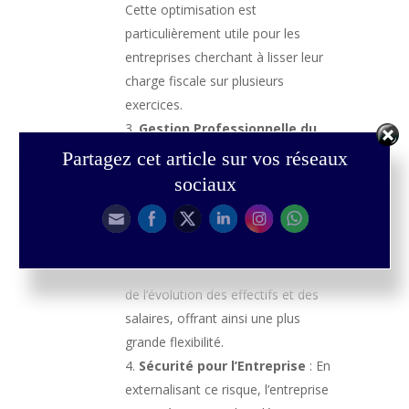
Cette optimisation est
particulièrement utile pour les
entreprises cherchant à lisser leur
charge fiscale sur plusieurs
exercices.
Gestion Professionnelle du
Passif Social
: Les assureurs
Partagez cet article sur vos réseaux
spécialisés dans les IFC disposent
sociaux
de l’expertise nécessaire pour gérer
ce passif social de manière
efficace. Ils peuvent également
adapter les provisions en fonction
de l’évolution des effectifs et des
salaires, offrant ainsi une plus
grande flexibilité.
Sécurité pour l’Entreprise
: En
externalisant ce risque, l’entreprise